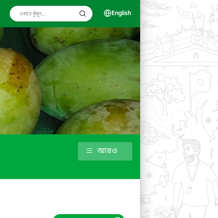
English
আরও
)