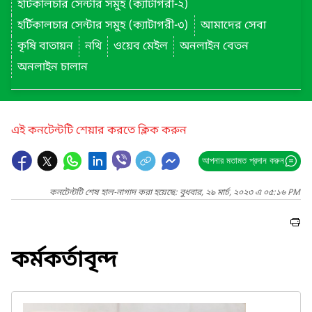
হর্টিকালচার সেন্টার সমুহ (ক্যাটাগরী-২)
হর্টিকালচার সেন্টার সমুহ (ক্যাটাগরী-৩)
আমাদের সেবা
কৃষি বাতায়ন
নথি
ওয়েব মেইল
অনলাইন বেতন
অনলাইন চালান
এই কনটেন্টটি শেয়ার করতে ক্লিক করুন
আপনার মতামত প্রদান করুন
কনটেন্টটি শেষ হাল-নাগাদ করা হয়েছে: বুধবার, ২৯ মার্চ, ২০২৩ এ ০৫:১৬ PM
কর্মকর্তাবৃন্দ