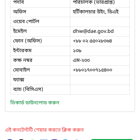
পদবি
পরিচালক (ভারপ্রাপ্ত)
অফিস
হর্টিকালচার উইং, ‍ডিএই
ওয়েব পোর্টল
ইমেইল
dhw
@dae.gov.bd
ফোন (অফিস)
+৮৮ ০২ ৫৫০২৮৩৬৪
ইন্টারকম
১৩৯
কক্ষ নম্বর
এম-২৩৩
মোবাইল
+৮৮০১৭০০৭১৫৪০০
ফ্যাক্স
ব্যাচ (বিসিএস)
ভিকার্ড ডাউনলোড করুন
এই কনটেন্টটি শেয়ার করতে ক্লিক করুন